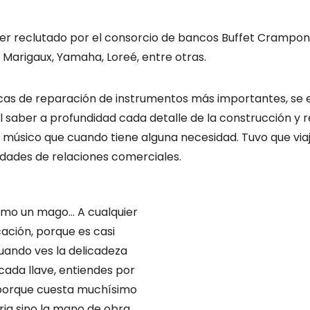
er reclutado por el consorcio de bancos Buffet Crampon, h
Marigaux, Yamaha, Loreé, entre otras.
ricas de reparación de instrumentos más importantes, se 
del saber a profundidad cada detalle de la construcción y
 músico que cuando tiene alguna necesidad. Tuvo que viaj
ilidades de relaciones comerciales.
omo un mago… A cualquier
cación, porque es casi
uando ves la delicadeza
ada llave, entiendes por
 porque cuesta muchísimo
ria sino la mano de obra