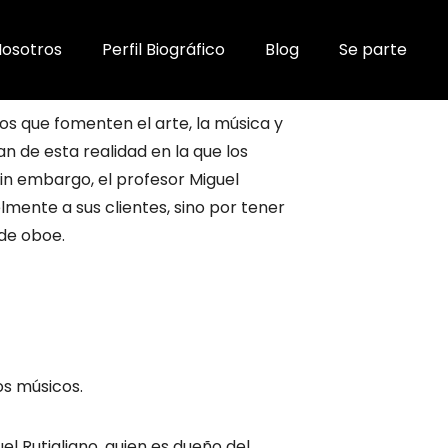
osotros
Perfil Biográfico
Blog
Se parte
s que fomenten el arte, la música y
 de esta realidad en la que los
in embargo, el profesor Miguel
elmente a sus clientes, sino por tener
 de oboe.
os músicos.
el Rutigliano, quien es dueño del